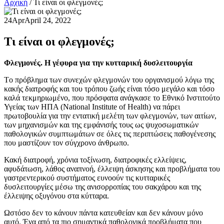
Αρχική
/
Τι είναι οι φλεγμονές;
24
Apr
April 24, 2022
Τι είναι οι φλεγμονές;
Φλεγμονές. Η γέφυρα για την κυτταρική δυσλειτουργία
Tο πρόβλημα των συνεχών φλεγμονών του οργανισμού λόγω της
κακής διατροφής και του τρόπου ζωής είναι τόσο μεγάλο και τόσο
καλά τεκμηριωμένο, που πρόσφατα ανάγκασε το Εθνικό Ινστιτούτο
Υγείας των ΗΠΑ (National Institute of Health) να πάρει
πρωτοβουλία για την εντατική μελέτη των φλεγμονών, των αιτίων,
των μηχανισμών και της εμφάνισής τους ως ψυχοσωματικών
παθολογικών συμπτωμάτων σε όλες τις περιπτώσεις παθογένεσης
που μαστίζουν τον σύγχρονο άνθρωπο.
Κακή διατροφή, χρόνια τοξίνωση, διατροφικές ελλείψεις,
αφυδάτωση, λάθος αναπνοή, έλλειψη άσκησης και προβλήματα του
γαστρεντερικού συστήματος ευνοούν τις κυτταρικές
δυσλειτουργίες μέσω της ανισορροπίας του σακχάρου και της
έλλειψης οξυγόνου στα κύτταρα.
Ωστόσο δεν το κάνουν πάντα κατευθείαν και δεν κάνουν μόνο
αυτό. Ένα από τα πιο σημαντικά παθολογικά προβλήματα που