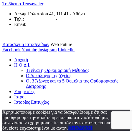
Το δίκτυο Tensawater
Λεωφ. Γαλατσίου 41, 111 41 - Αθήνα
Τηλ.:
(800) 111 34 66
-
(210) 861 34 66
Email:
info@orthonutrimed.gr
Αρ. μητρώου ΓΕ.ΜΗ.: 147801201000
Κατασκευή Ιστοσελίδων
Web Future
Facebook
Youtube
Instagram
Linkedin
Αρχική
Η Ο.Δ.Ι.
Τι είναι η Ορθομοριακή Μέθοδος
Ο Δεκάλογος της Υγείας
Οι 3 Άξονες και τα 5 Θεμέλια της Ορθομοριακής
Διατροφής
Υπηρεσίες
Ιατροί
Ιστορίες Επιτυχίας
Χρησιμοποιούμε cookies για να διασφαλίσουμε ότι σας
προσφέρουμε την καλύτερη εμπειρία στον ιστότοπό μας. Εάν
συνεχίσετε να χρησιμοποιείτε αυτόν τον ιστότοπο, θα υποθέσουμε
ότι είστε ευχαριστημένοι με αυτόν.
ΑΠΟΔΟΧΗ