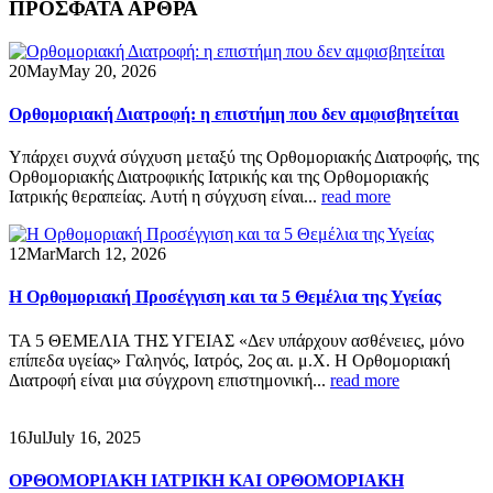
ΠΡΟΣΦΑΤΑ ΑΡΘΡΑ
20
May
May 20, 2026
Ορθομοριακή Διατροφή: η επιστήμη που δεν αμφισβητείται
Υπάρχει συχνά σύγχυση μεταξύ της Ορθομοριακής Διατροφής, της
Ορθομοριακής Διατροφικής Ιατρικής και της Ορθομοριακής
Ιατρικής θεραπείας. Αυτή η σύγχυση είναι...
read more
12
Mar
March 12, 2026
Η Ορθομοριακή Προσέγγιση και τα 5 Θεμέλια της Υγείας
ΤΑ 5 ΘΕΜΕΛΙΑ ΤΗΣ ΥΓΕΙΑΣ «Δεν υπάρχουν ασθένειες, μόνο
επίπεδα υγείας» Γαληνός, Ιατρός, 2ος αι. μ.Χ. Η Ορθομοριακή
Διατροφή είναι μια σύγχρονη επιστημονική...
read more
16
Jul
July 16, 2025
ΟΡΘΟΜΟΡΙΑΚΗ ΙΑΤΡΙΚΗ ΚΑΙ ΟΡΘΟΜΟΡΙΑΚΗ