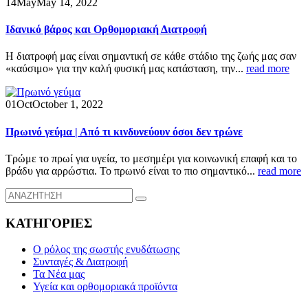
14
May
May 14, 2022
Ιδανικό βάρος και Ορθομοριακή Διατροφή
Η διατροφή μας είναι σημαντική σε κάθε στάδιο της ζωής μας σαν
«καύσιμο» για την καλή φυσική μας κατάσταση, την...
read more
01
Oct
October 1, 2022
Πρωινό γεύμα | Από τι κινδυνεύουν όσοι δεν τρώνε
Τρώμε το πρωί για υγεία, το μεσημέρι για κοινωνική επαφή και το
βράδυ για αρρώστια. Το πρωινό είναι το πιο σημαντικό...
read more
ΚΑΤΗΓΟΡΙΕΣ
Ο ρόλος της σωστής ενυδάτωσης
Συνταγές & Διατροφή
Τα Νέα μας
Υγεία και ορθομοριακά προϊόντα