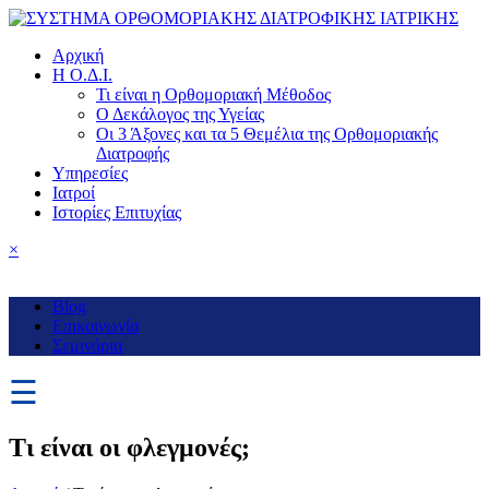
Αρχική
Η Ο.Δ.Ι.
Τι είναι η Ορθομοριακή Μέθοδος
Ο Δεκάλογος της Υγείας
Οι 3 Άξονες και τα 5 Θεμέλια της Ορθομοριακής
Διατροφής
Υπηρεσίες
Ιατροί
Ιστορίες Επιτυχίας
×
Blog
Επικοινωνία
Σεμινάρια
☰
Τι είναι οι φλεγμονές;