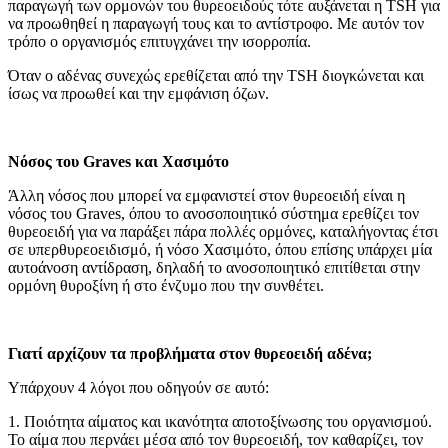
παραγωγή των ορμονών του θυρεοειδούς τότε αυξάνεται η TSH για
να προωθηθεί η παραγωγή τους και το αντίστροφο. Με αυτόν τον
τρόπο ο οργανισμός επιτυγχάνει την ισορροπία.
Όταν ο αδένας συνεχώς ερεθίζεται από την TSH διογκώνεται και
ίσως να προωθεί και την εμφάνιση όζων.
Νόσος του Graves και Χασιμότο
Άλλη νόσος που μπορεί να εμφανιστεί στον θυρεοειδή είναι η
νόσος του Graves, όπου το ανοσοποιητικό σύστημα ερεθίζει τον
θυρεοειδή για να παράξει πάρα πολλές ορμόνες, καταλήγοντας έτσι
σε υπερθυρεοειδισμό, ή νόσο Χασιμότο, όπου επίσης υπάρχει μία
αυτοάνοση αντίδραση, δηλαδή το ανοσοποιητικό επιτίθεται στην
ορμόνη θυροξίνη ή στο ένζυμο που την συνθέτει.
Γιατί αρχίζουν τα προβλήματα στον θυρεοειδή αδένα;
Υπάρχουν 4 λόγοι που οδηγούν σε αυτό:
1. Ποιότητα αίματος και ικανότητα αποτοξίνωσης του οργανισμού.
Το αίμα που περνάει μέσα από τον θυρεοειδή, τον καθαρίζει, τον