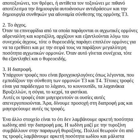
αποτοξινώνει, τον θρέφει, ή αντίθετα τον τοξινώνει με πιθανό
αποτέλεσμα την δημιουργία αυτοάνοσων αντιδράσεων και την
δημιουργία συνθηκών για αδυναμία σύνθεσης της ορμόνης Τ3.
2. Το άγχος.
Όταν τα επινεφρίδια από τα οποία παράγονται οι αγχωτικές ορμόνες
αδρεναλίνη και κορτιζόλη, αρχίζουν και εξαντλούνται λόγω του
συνεχούς άγχους, τότε ο θυρεοειδής παράγει επιπλέον ορμόνες για
να τα ερεθίσει και με την σειρά τους να παράξουν μεγαλύτερη
ποσότητα αγχωτικών ορμονών. Όταν αυτό γίνεται συνέχεια, τότε
θα εξαντληθεί και ο θυρεοειδής.
3. Η διατροφή.
Υπάρχουν τροφές που είναι βρογχοκηλογόνες όπως λέγονται, που
εμποδίζουν την σύνθεση των ορμονών Τ3 και Τ4. Τέτοιες τροφές
είναι για παράδειγμα το λάχανο, το κουνουπίδι, τα λαχανάκια
Βρυξελλών, η σόγια, το κεχρί, τα φιστίκια.
Αυτές οι τροφές όταν μαγειρευτούν οι ουσίες αυτές
απενεργοποιούνται. Άρα, δίνουμε προσοχή στη διατροφή μας και
μαγειρεύουμε αυτές τις τροφές.
Ένα άλλο στοιχείο είναι το ότι δεν λαμβάνουμε αρκετή ποσότητα
ιωδίνης από την διατροφή μας. Η ιωδίνη μαζί με την τυροξίνη
συμβάλλουν στην παραγωγή θυροξίνης. Πολλοί θεωρούν ότι από
τις τροφές λαμβάνουμε αρκετή ποσότητα ιωδίου και μάλιστα