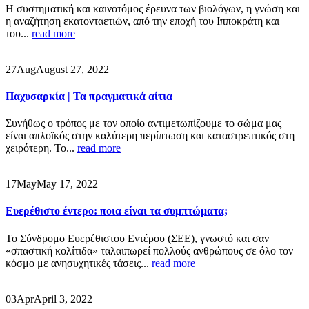
Η συστηματική και καινοτόμος έρευνα των βιολόγων, η γνώση και
η αναζήτηση εκατονταετιών, από την εποχή του Ιπποκράτη και
του...
read more
27
Aug
August 27, 2022
Παχυσαρκία | Τα πραγματικά αίτια
Συνήθως ο τρόπος με τον οποίο αντιμετωπίζουμε το σώμα μας
είναι απλοϊκός στην καλύτερη περίπτωση και καταστρεπτικός στη
χειρότερη. Το...
read more
17
May
May 17, 2022
Ευερέθιστο έντερο: ποια είναι τα συμπτώματα;
Το Σύνδρομο Ευερέθιστου Εντέρου (ΣΕΕ), γνωστό και σαν
«σπαστική κολίτιδα» ταλαιπωρεί πολλούς ανθρώπους σε όλο τον
κόσμο με ανησυχητικές τάσεις...
read more
03
Apr
April 3, 2022