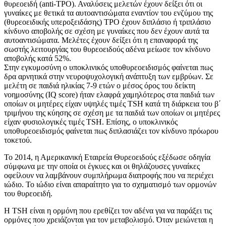
θυρεοειδή (anti-ΤΡΟ). Αναλύσεις μελετών έχουν δείξει ότι οι
γυναίκες με θετικά τα αυτοαντισώματα εναντίον του ενζύμου της
(θυρεοειδικής υπεροξειδάσης) ΤΡΟ έχουν διπλάσιο ή τριπλάσιο
κίνδυνο αποβολής σε σχέση με γυναίκες που δεν έχουν αυτά τα
αυτοαντισώματα. Μελέτες έχουν δείξει ότι η επαναφορά της
σωστής λειτουργίας του θυρεοειδούς αδένα μείωσε τον κίνδυνο
αποβολής κατά 52%.
Στην εγκυμοσύνη ο υποκλινικός υποθυρεοειδισμός φαίνεται πως
δρα αρνητικά στην νευροψυχολογική ανάπτυξη των εμβρύων. Σε
μελέτη σε παιδιά ηλικίας 7-9 ετών ο μέσος όρος του δείκτη
νοημοσύνης (IQ score) ήταν ελαφρά χαμηλότερος στα παιδιά των
οποίων οι μητέρες είχαν υψηλές τιμές TSH κατά τη διάρκεια του β΄
τριμήνου της κύησης σε σχέση με τα παιδιά των οποίων οι μητέρες
είχαν φυσιολογικές τιμές TSH. Επίσης, ο υποκλινικός
υποθυρεοειδισμός φαίνεται πως διπλασιάζει τον κίνδυνο πρόωρου
τοκετού.
Το 2014, η Αμερικανική Εταιρεία Θυρεοειδούς εξέδωσε οδηγία
σύμφωνα με την οποία οι έγκυες και οι θηλάζουσες γυναίκες
οφείλουν να λαμβάνουν συμπλήρωμα διατροφής που να περιέχει
ιώδιο. Το ιώδιο είναι απαραίτητο για το σχηματισμό των ορμονών
του θυρεοειδή.
Η TSH είναι η ορμόνη που ερεθίζει τον αδένα για να παράξει τις
ορμόνες που χρειάζονται για τον μεταβολισμό. Όταν μειώνεται η