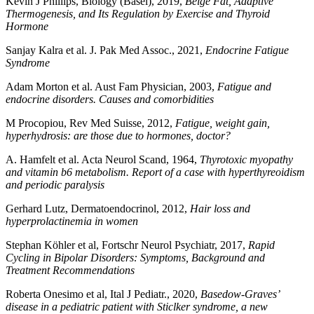
Kevin J Phillips, Biology (Basel), 2019,
Beige Fat, Adaptive
Thermogenesis, and Its Regulation by Exercise and Thyroid
Hormone
Sanjay Kalra et al. J. Pak Med Assoc., 2021,
Endocrine Fatigue
Syndrome
Adam Morton et al. Aust Fam Physician, 2003,
Fatigue and
endocrine disorders. Causes and comorbidities
M Procopiou, Rev Med Suisse, 2012,
Fatigue, weight gain,
hyperhydrosis: are those due to hormones, doctor?
A. Hamfelt et al. Acta Neurol Scand, 1964,
Thyrotoxic myopathy
and vitamin b6 metabolism. Report of a case with hyperthyreoidism
and periodic paralysis
Gerhard Lutz, Dermatoendocrinol, 2012,
Hair loss and
hyperprolactinemia in women
Stephan Köhler et al, Fortschr Neurol Psychiatr, 2017,
Rapid
Cycling in Bipolar Disorders: Symptoms, Background and
Treatment Recommendations
Roberta Onesimo et al, Ital J Pediatr., 2020,
Basedow-Graves’
disease in a pediatric patient with Sticlker syndrome, a new