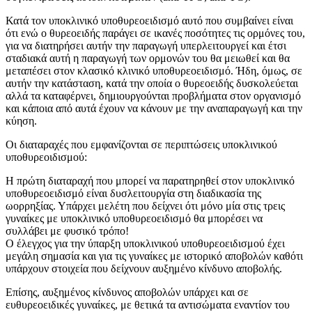
Κατά τον υποκλινικό υποθυρεοειδισμό αυτό που συμβαίνει είναι
ότι ενώ ο θυρεοειδής παράγει σε ικανές ποσότητες τις ορμόνες του,
για να διατηρήσει αυτήν την παραγωγή υπερλειτουργεί και έτσι
σταδιακά αυτή η παραγωγή των ορμονών του θα μειωθεί και θα
μεταπέσει στον κλασικό κλινικό υποθυρεοειδισμό. Ήδη, όμως, σε
αυτήν την κατάσταση, κατά την οποία ο θυρεοειδής δυσκολεύεται
αλλά τα καταφέρνει, δημιουργούνται προβλήματα στον οργανισμό
και κάποια από αυτά έχουν να κάνουν με την αναπαραγωγή και την
κύηση.
Οι διαταραχές που εμφανίζονται σε περιπτώσεις υποκλινικού
υποθυρεοιδισμού:
Η πρώτη διαταραχή που μπορεί να παρατηρηθεί στον υποκλινικό
υποθυρεοειδισμό είναι δυσλειτουργία στη διαδικασία της
ωορρηξίας. Υπάρχει μελέτη που δείχνει ότι μόνο μία στις τρεις
γυναίκες με υποκλινικό υποθυρεοειδισμό θα μπορέσει να
συλλάβει με φυσικό τρόπο!
Ο έλεγχος για την ύπαρξη υποκλινικού υποθυρεοειδισμού έχει
μεγάλη σημασία και για τις γυναίκες με ιστορικό αποβολών καθότι
υπάρχουν στοιχεία που δείχνουν αυξημένο κίνδυνο αποβολής.
Επίσης, αυξημένος κίνδυνος αποβολών υπάρχει και σε
ευθυρεοειδικές γυναίκες, με θετικά τα αντισώματα εναντίον του