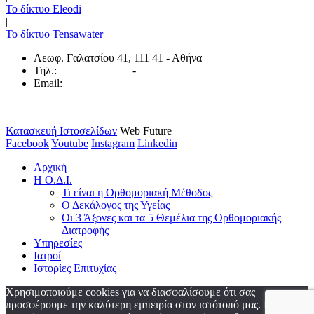
Το δίκτυο Eleodi
|
Το δίκτυο Tensawater
Λεωφ. Γαλατσίου 41, 111 41 - Αθήνα
Τηλ.:
(800) 111 34 66
-
(210) 861 34 66
Email:
info@orthonutrimed.gr
Αρ. μητρώου ΓΕ.ΜΗ.: 147801201000
Κατασκευή Ιστοσελίδων
Web Future
Facebook
Youtube
Instagram
Linkedin
Αρχική
Η Ο.Δ.Ι.
Τι είναι η Ορθομοριακή Μέθοδος
Ο Δεκάλογος της Υγείας
Οι 3 Άξονες και τα 5 Θεμέλια της Ορθομοριακής
Διατροφής
Υπηρεσίες
Ιατροί
Ιστορίες Επιτυχίας
Χρησιμοποιούμε cookies για να διασφαλίσουμε ότι σας
προσφέρουμε την καλύτερη εμπειρία στον ιστότοπό μας. Εάν