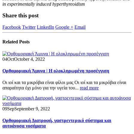
in experimentally induced hyperthyreoidism
Share this post
Facebook
Twitter
LinkedIn
Google +
Email
Related
Posts
04
Oct
October 4, 2022
Ορθομοριακή Άμυνα | Η ολοκληρωμένη προσέγγιση
Οι ιοί και τα μικρόβια είναι φίλοι μας Οι ιοί και τα μικρόβια είναι
απαραίτητα όχι μόνο για την υγεία του...
read more
09
Sep
September 9, 2022
Ορθομοριακή Διατροφή, γαστρεντερικό σύστημα και
αυτοάνοσα νοσήματα