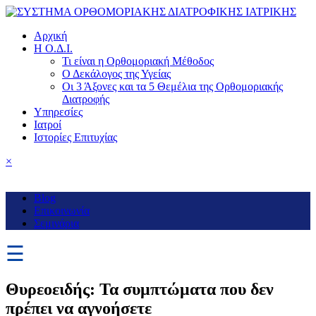
Αρχική
Η Ο.Δ.Ι.
Τι είναι η Ορθομοριακή Μέθοδος
Ο Δεκάλογος της Υγείας
Οι 3 Άξονες και τα 5 Θεμέλια της Ορθομοριακής
Διατροφής
Υπηρεσίες
Ιατροί
Ιστορίες Επιτυχίας
×
Blog
Επικοινωνία
Σεμινάρια
☰
Θυρεοειδής: Τα συμπτώματα που δεν
πρέπει να αγνοήσετε