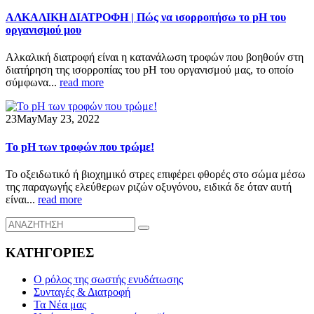
ΑΛΚΑΛΙΚΗ ΔΙΑΤΡΟΦΗ | Πώς να ισορροπήσω το pH του
οργανισμού μου
Αλκαλική διατροφή είναι η κατανάλωση τροφών που βοηθούν στη
διατήρηση της ισορροπίας του pH του οργανισμού μας, το οποίο
σύμφωνα...
read more
23
May
May 23, 2022
Το pH των τροφών που τρώμε!
Το οξειδωτικό ή βιοχημικό στρες επιφέρει φθορές στο σώμα μέσω
της παραγωγής ελεύθερων ριζών οξυγόνου, ειδικά δε όταν αυτή
είναι...
read more
ΚΑΤΗΓΟΡΙΕΣ
Ο ρόλος της σωστής ενυδάτωσης
Συνταγές & Διατροφή
Τα Νέα μας