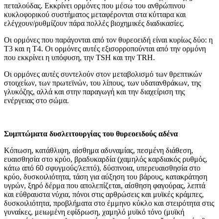
πεταλούδας. Εκκρίνει ορμόνες που μέσω του ανθρώπινου
κυκλοφορικού συστήματος μεταφέρονται στα κύτταρα και
ελέγχουν/ρυθμίζουν πάρα πολλές βιοχημικές διαδικασίες.
Οι ορμόνες που παράγονται από τον θυρεοειδή είναι κυρίως δύο: η
Τ3 και η Τ4. Οι ορμόνες αυτές εξισορροπούνται από την ορμόνη
που εκκρίνει η υπόφυση, την TSH και την TRH.
Οι ορμόνες αυτές συντελούν στον μεταβολισμό των θρεπτικών
στοιχείων, των πρωτεϊνών, του λίπους, των υδατανθράκων, της
γλυκόζης, αλλά και στην παραγωγή και την διαχείριση της
ενέργειας στο σώμα.
Συμπτώματα δυσλειτουργίας του θυρεοειδούς αδένα
Κόπωση, κατάθλιψη, αίσθημα αδυναμίας, πεσμένη διάθεση,
ευαισθησία στο κρύο, βραδυκαρδία (χαμηλός καρδιακός ρυθμός,
κάτω από 60 σφυγμούς/λεπτό), δύσπνοια, υπερευαισθησία στο
κρύο, δυσκοιλιότητα, τάση για αύξηση του βάρους, κατακράτηση
υγρών, ξηρό δέρμα που απολεπίζεται, αίσθηση φαγούρας, λεπτά
και εύθραυστα νύχια, πόνοι στις αρθρώσεις και μυϊκές κράμπες,
δυσκοιλιότητα, προβλήματα στο έμμηνο κύκλο και στειρότητα στις
γυναίκες, μειωμένη εφίδρωση, χαμηλό μυϊκό τόνο (μυϊκή