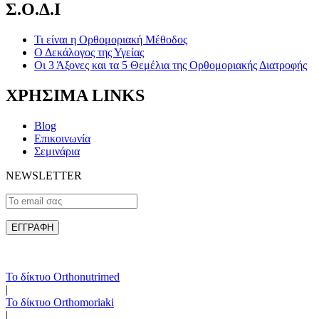
Σ.Ο.Δ.Ι
Τι είναι η Ορθομοριακή Μέθοδος
Ο Δεκάλογος της Υγείας
Οι 3 Άξονες και τα 5 Θεμέλια της Ορθομοριακής Διατροφής
ΧΡΗΣΙΜΑ LINKS
Blog
Επικοινωνία
Σεμινάρια
NEWSLETTER
Το δίκτυο Orthonutrimed
|
Το δίκτυο Orthomoriaki
|