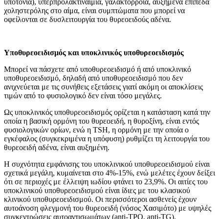
υποτονία), υπερπρολακτιναιμία, γαλακτόρροια, αυξημένα επίπεδα
χοληστερόλης στο αίμα, είναι συμπτώματα που μπορεί να
οφείλονται σε δυσλειτουργία του θυρεοειδούς αδένα.
Υποθυρεοειδισμός και υποκλινικός υποθυρεοειδισμός
Μπορεί να πάσχετε από υποθυρεοειδισμό ή από υποκλινικό
υποθυρεοειδισμό, δηλαδή από υποθυρεοειδισμό που δεν
ανιχνεύεται με τις συνήθεις εξετάσεις γιατί ακόμη οι αποκλίσεις
τιμών από το φυσιολογικό δεν είναι τόσο μεγάλες.
Ως υποκλινικός υποθυρεοειδισμός ορίζεται η κατάσταση κατά την
οποία η βασική ορμόνη του θυρεοειδή, η θυροξίνη, είναι εντός
φυσιολογικών ορίων, ενώ η TSH, η ορμόνη με την οποία ο
εγκέφαλος (συγκεκριμένα η υπόφυση) ρυθμίζει τη λειτουργία του
θυρεοειδή αδένα, είναι αυξημένη.
Η συχνότητα εμφάνισης του υποκλινικού υποθυρεοειδισμού είναι
σχετικά μεγάλη, κυμαίνεται στο 4%-15%, ενώ μελέτες έχουν δείξει
ότι σε περιοχές με έλλειψη ιωδίου φτάνει το 23,9%. Οι αιτίες του
υποκλινικού υποθυρεοειδισμού είναι ίδιες με του κλασικού
κλινικού υποθυρεοειδισμού. Οι περισσότεροι ασθενείς έχουν
αυτοάνοση φλεγμονή του θυρεοειδή (νόσος Χασιμότο) με υψηλές
συγκεντρώσεις αυτοαντισωμάτων (anti-TPO, anti-TG).