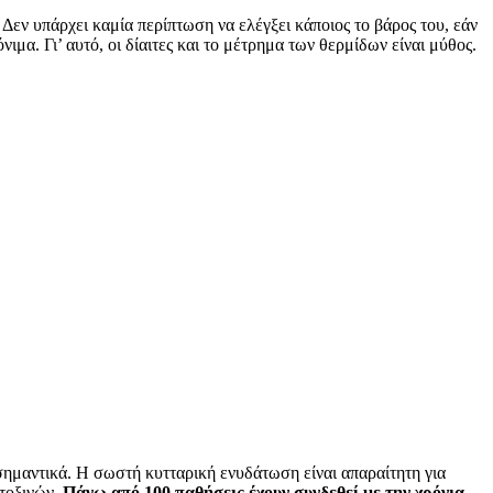
 Δεν υπάρχει καμία περίπτωση να ελέγξει κάποιος το βάρος του, εάν
μα. Γι’ αυτό, οι δίαιτες και το μέτρημα των θερμίδων είναι μύθος.
σημαντικά. Η σωστή κυτταρική ενυδάτωση είναι απαραίτητη για
 τοξινών.
Πάνω από 100 παθήσεις έχουν συνδεθεί με την χρόνια