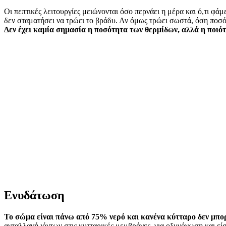
Οι πεπτικές λειτουργίες μειώνονται όσο περνάει η μέρα και ό,τι φά
δεν σταματήσει να τρώει το βράδυ. Αν όμως τρώει σωστά, όση ποσότη
Δεν έχει καμία σημασία η ποσότητα των θερμίδων, αλλά η ποιότ
Ενυδάτωση
Το σώμα είναι πάνω από 75% νερό και κανένα κύτταρο δεν μπορ
ανταλλαγή ιόντων στις κυτταρικές μεμβράνες, για οξυγόνωση και εί