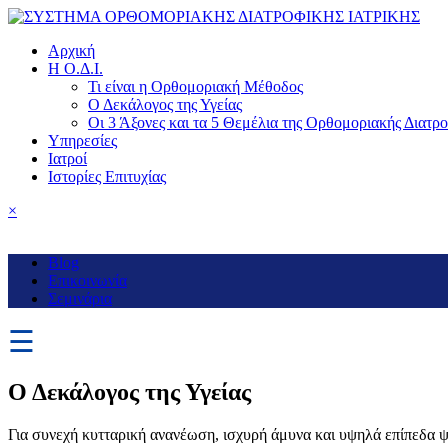
Αρχική
Η Ο.Δ.Ι.
Τι είναι η Ορθομοριακή Μέθοδος
Ο Δεκάλογος της Υγείας
Οι 3 Άξονες και τα 5 Θεμέλια της Ορθομοριακής Διατρ
Υπηρεσίες
Ιατροί
Ιστορίες Επιτυχίας
×
Blog
Επικοινωνία
Σεμινάρια
☰
Ο Δεκάλογος της Υγείας
Για συνεχή κυτταρική ανανέωση, ισχυρή άμυνα και υψηλά επίπεδα ψυ