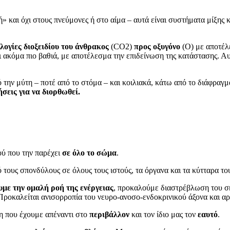
» και όχι στους πνεύμονες ή στο αίμα – αυτά είναι συστήματα μίξης
λογίες διοξειδίου του άνθρακος
(CO2)
προς οξυγόνο
(Ο) με αποτέλε
ι ακόμα πιο βαθιά, με αποτέλεσμα την επιδείνωση της κατάστασης. Α
 την μύτη – ποτέ από το στόμα – και κοιλιακά, κάτω από το διάφραγμ
σεις για να διορθωθεί.
ύ που την παρέχει
σε όλο το σώμα
.
τους σπονδύλους σε όλους τους ιστούς, τα όργανα και τα κύτταρα το
με την ομαλή ροή της ενέργειας
, προκαλούμε διαστρέβλωση του σκ
 Προκαλείται ανισορροπία του νευρο-ανοσο-ενδοκρινικού άξονα και α
η που έχουμε απέναντι στο
περιβάλλον
και τον ίδιο μας τον
εαυτό
.