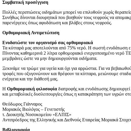
Συμβατική προσέγγιση
Πολλές περιπτώσεις οιδημάτων μπορεί να επιλυθούν χωρίς θεραπεί
Συνήθως δίνονται διουρητικά που βοηθούν τους νεφρούς να απομακ
παρενέργειες όπως αφυδάτωση και βλάβες στους νεφρούς.
Ορθομοριακή Αντιμετώπιση
Ενυδατώστε τον οργανισμό σας ορθομοριακά
Τα κύτταρά μας αποτελούνται από 75% νερό. Η σωστή ενυδάτωση είν
Πίνοντας καθημερινά 2 λίτρα ορθομοριακό ενεργοποιημένο νερό TEN
μεμβράνες ώστε να μην δημιουργούνται οιδήματα.
Ξεκινάμε να τρώμε για υγεία και όχι για αρρώστια. Για να βεβαιω
τροφές που οξυγονώνουν και θρέφουν τα κύτταρα, μειώνουμε σταδιακ
ενέργεια και την διάθεσή μας.
Η
Ορθομοριακή φιλοσοφία
διατροφής και ενυδάτωσης δημιουργεί 
και μεταβολικές δυσλειτουργίες όπως η κατακράτηση των υγρών στ
Θεόδωρος Γιάνναρος
Μοριακός Βιολόγος – Γενετιστής
τ. Διοικητής Νοσοκομείου «ΕΛΠΙΣ»
Αντιπρόεδρος της Ελληνικής και Διεθνούς Εταιρείας Μοριακά Στο
Βιβλιογραφία