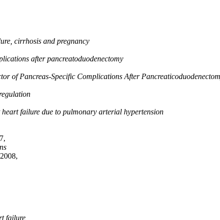
lure, cirrhosis and pregnancy
omplications after pancreatoduodenectomy
ictor of Pancreas-Specific Complications After Pancreaticoduodenecto
regulation
t heart failure due to pulmonary arterial hypertension
7,
ns
 2008,
t failure