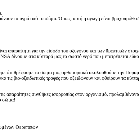
α.
ρύνουν τα υγρά από το σώμα. Όμως, αυτή η αγωγή είναι βραχυπρόθεσ
αι απαραίτητη για την είσοδο του οξυγόνου και των θρεπτικών στοιχ
SA δίνουμε στα κύτταρά μας το σωστό νερό που μετατρέπεται εύκολα
θούμε ότι θρέφουμε το σώμα μας ορθομοριακά ακολουθούμε την Πυραμ
ά τις βιο-οξειδωτικές τροφές που οξειδώνουν και φθείρουν τα κύτταρ
τις απαραίτητες συνθήκες ισορροπίας στον οργανισμό, προλαμβάνον
ο σώμα!
χευμένων Θεραπειών