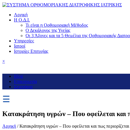
Αρχική
Η Ο.Δ.Ι.
Τι είναι η Ορθομοριακή Μέθοδος
Ο Δεκάλογος της Υγείας
Οι 3 Άξονες και τα 5 Θεμέλια της Ορθομοριακής Διατρ
Υπηρεσίες
Ιατροί
Ιστορίες Επιτυχίας
×
Blog
Επικοινωνία
Σεμινάρια
☰
Κατακράτηση υγρών – Που οφείλεται και π
Αρχική
/
Κατακράτηση υγρών – Που οφείλεται και πως περιορίζεται