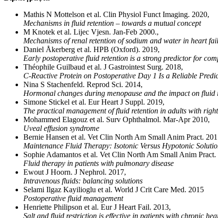
Mathis N Mottelson et al. Clin Physiol Funct Imaging. 2020,
Mechanisms in fluid retention – towards a mutual concept
M Knotek et al. Lijec Vjesn. Jan-Feb 2000.,
Mechanisms of renal retention of sodium and water in heart fai
Daniel Åkerberg et al. HPB (Oxford). 2019,
Early postoperative fluid retention is a strong predictor for c
Théophile Guilbaud et al. J Gastrointest Surg. 2018,
C-Reactive Protein on Postoperative Day 1 Is a Reliable Pred
Nina S Stachenfeld. Reprod Sci. 2014,
Hormonal changes during menopause and the impact on fluid 
Simone Stickel et al. Eur Heart J Suppl. 2019,
The practical management of fluid retention in adults with righ
Mohammed Elagouz et al. Surv Ophthalmol. Mar-Apr 2010,
Uveal effusion syndrome
Bernie Hansen et al. Vet Clin North Am Small Anim Pract. 201
Maintenance Fluid Therapy: Isotonic Versus Hypotonic Solutio
Sophie Adamantos et al. Vet Clin North Am Small Anim Pract.
Fluid therapy in patients with pulmonary disease
Ewout J Hoorn. J Nephrol. 2017,
Intravenous fluids: balancing solutions
Selami Ilgaz Kayilioglu et al. World J Crit Care Med. 2015
Postoperative fluid management
Henriette Philipson et al. Eur J Heart Fail. 2013,
Salt and fluid restriction is effective in patients with chronic hear