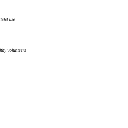
telet use
lthy volunteers