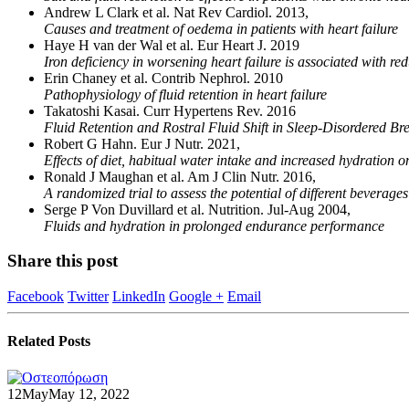
Andrew L Clark et al. Nat Rev Cardiol. 2013,
Causes and treatment of oedema in patients with heart failure
Haye H van der Wal et al. Eur Heart J. 2019
Iron deficiency in worsening heart failure is associated with red
Erin Chaney et al. Contrib Nephrol. 2010
Pathophysiology of fluid retention in heart failure
Takatoshi Kasai. Curr Hypertens Rev. 2016
Fluid Retention and Rostral Fluid Shift in Sleep-Disordered Br
Robert G Hahn. Eur J Nutr. 2021,
Effects of diet, habitual water intake and increased hydration o
Ronald J Maughan et al. Am J Clin Nutr. 2016,
A randomized trial to assess the potential of different beverage
Serge P Von Duvillard et al. Nutrition. Jul-Aug 2004,
Fluids and hydration in prolonged endurance performance
Share this post
Facebook
Twitter
LinkedIn
Google +
Email
Related
Posts
12
May
May 12, 2022